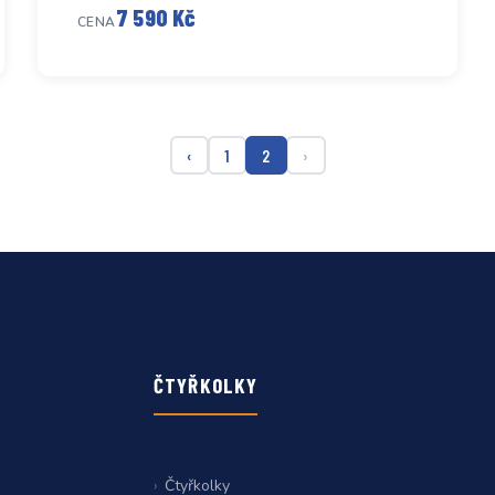
7 590 Kč
CENA
‹
1
2
›
ČTYŘKOLKY
Čtyřkolky