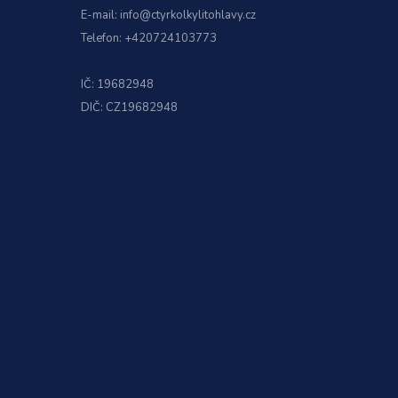
E-mail:
info@ctyrkolkylitohlavy.cz
Telefon:
+420724103773
IČ: 19682948
DIČ: CZ19682948