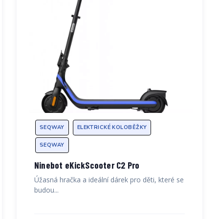
SEQWAY
ELEKTRICKÉ KOLOBĚŽKY
SEQWAY
Ninebot eKickScooter C2 Pro
Úžasná hračka a ideální dárek pro děti, které se
budou...