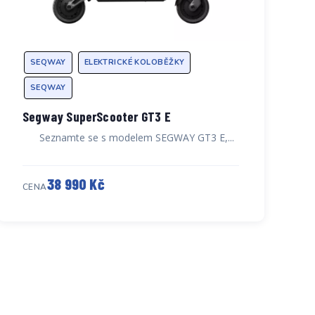
SEQWAY
ELEKTRICKÉ KOLOBĚŽKY
SEQWAY
Segway SuperScooter GT3 E
Seznamte se s modelem SEGWAY GT3 E,...
38 990 Kč
CENA