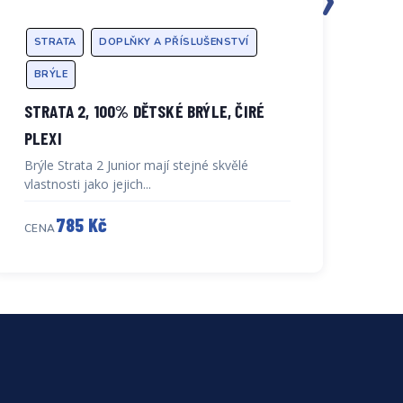
STRATA
DOPLŇKY A PŘÍSLUŠENSTVÍ
S
BRÝLE
B
STRATA 2, 100% DĚTSKÉ BRÝLE, ČIRÉ
ST
PLEXI
ZR
Brýle Strata 2 Junior mají stejné skvělé
Brý
vlastnosti jako jejich...
vla
785 Kč
CENA
CE