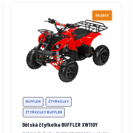
SKLADEM
BUFFLER
ČTYŘKOLKY
ČTYŘKOLKY BUFFLER
Dětská čtyřkolka BUFFLER XW110Y