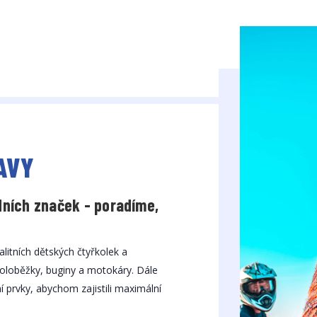
AVY
dních značek - poradíme,
litních dětských čtyřkolek a
, koloběžky, buginy a motokáry. Dále
 prvky, abychom zajistili maximální