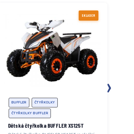
SKLADEM
›
BUFFLER
ČTYŘKOLKY
B
ČTYŘKOLKY BUFFLER
Č
Dětská čtyřkolka BUFFLER XS125T
Dě