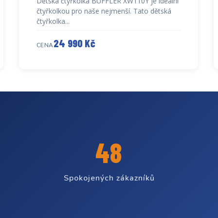
Dětská čtyřkolka BUFFLER XW110Y je ideální
čtyřkolkou pro naše nejmenší. Tato dětská
čtyřkolka...
24 990 Kč
CENA
48
Spokojených zákazníků