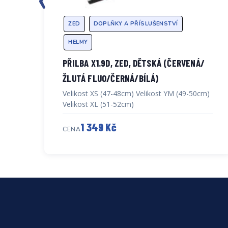
ZED
DOPLŇKY A PŘÍSLUŠENSTVÍ
HELMY
PŘILBA X1.9D, ZED, DĚTSKÁ (ČERVENÁ/
ŽLUTÁ FLUO/ČERNÁ/BÍLÁ)
3,
Velikost XS (47-48cm) Velikost YM (49-50cm)
Velikost XL (51-52cm)
1 349 Kč
CENA