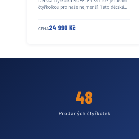
Dětská čtyřkolka BUFFLER XS110Y je ideální
čtyřkolkou pro naše nejmenší. Tato dětská...
24 990 Kč
CENA
48
Prodaných čtyřkolek