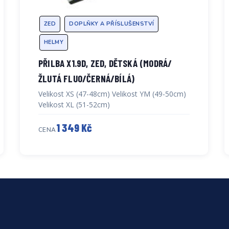
ZED
DOPLŇKY A PŘÍSLUŠENSTVÍ
HELMY
PŘILBA X1.9D, ZED, DĚTSKÁ (MODRÁ/
ŽLUTÁ FLUO/ČERNÁ/BÍLÁ)
Velikost XS (47-48cm) Velikost YM (49-50cm)
Velikost XL (51-52cm)
1 349 Kč
CENA