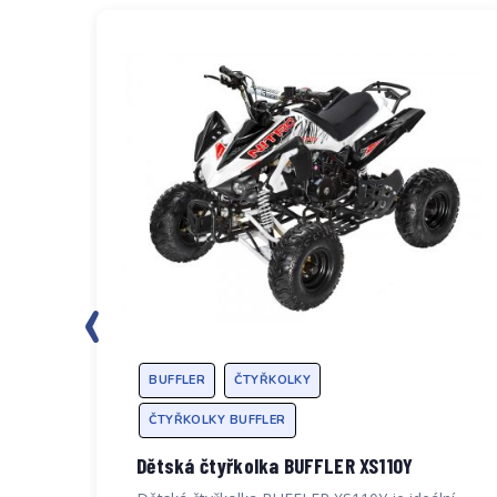
‹
BUFFLER
ČTYŘKOLKY
ČTYŘKOLKY BUFFLER
Dětská čtyřkolka BUFFLER XS110Y