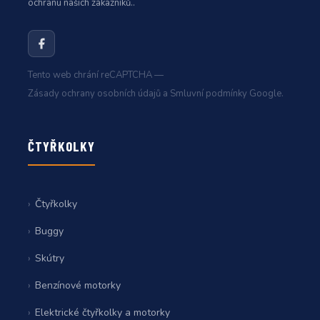
ochranu našich zákazníků..
Tento web chrání reCAPTCHA —
Zásady ochrany osobních údajů
a
Smluvní podmínky
Google.
ČTYŘKOLKY
Čtyřkolky
Buggy
Skútry
Benzínové motorky
Elektrické čtyřkolky a motorky