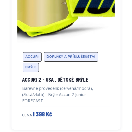
ACCURI
DOPLŇKY A PŘÍSLUŠENSTVÍ
BRÝLE
ACCURI 2 - USA , DĚTSKÉ BRÝLE
Barevné provedení: (červená/modrá),
(žlutá/zlatá) Brýle Accuri 2 Junior
FORECAST...
1 398 Kč
CENA