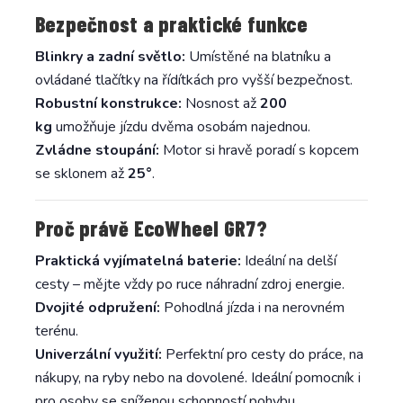
Bezpečnost a praktické funkce
Blinkry a zadní světlo:
Umístěné na blatníku a
ovládané tlačítky na řídítkách pro vyšší bezpečnost.
Robustní konstrukce:
Nosnost až
200
kg
umožňuje jízdu dvěma osobám najednou.
Zvládne stoupání:
Motor si hravě poradí s kopcem
se sklonem až
25°
.
Proč právě EcoWheel GR7?
Praktická vyjímatelná baterie:
Ideální na delší
cesty – mějte vždy po ruce náhradní zdroj energie.
Dvojité odpružení:
Pohodlná jízda i na nerovném
terénu.
Univerzální využití:
Perfektní pro cesty do práce, na
nákupy, na ryby nebo na dovolené. Ideální pomocník i
pro osoby se sníženou schopností pohybu.