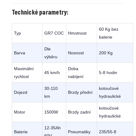
Technické parametry:
60 Kg bez
Typ
GR7 COC
Hmotnost
baterie
Dle
Barva
Nosnost
200 Kg
výběru
Maximální
Doba
45 km/h
5-8 hodin
rychlost
nabíjení
30-110
kotoučové
Dojezd
Brzdy přední
km
hydraulické
kotoučové
Motor
1500W
Brzdy zadní
hydraulické
12-35Ah
Baterie
Pneumatiky
235/55-8
60V