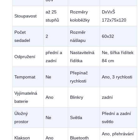
až 25
Rozměry
DxVxŠ
Stoupavost
stupňů
koloběžky
172x75x120
Počet
Rozměr
2
60x32
sedadel
nášlapu
přední a
Nastavitelná
Ne, šířka řídítek
Odpružení
zadní
řídítka
84 cm
Přepínač
Tempomat
Ne
Ano, 3 rychlosti
rychlosti
Vyjímatelná
Ano
Blinkry
zadní
baterie
Úložný
Přední a zadní
Ne
Světla
prostor
světlo
Ano, přehrávání
Klakson
Ano
Bluetooth