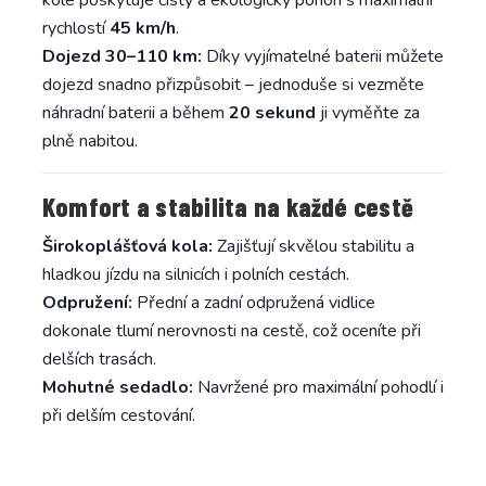
rychlostí
45 km/h
.
Dojezd 30–110 km:
Díky vyjímatelné baterii můžete
dojezd snadno přizpůsobit – jednoduše si vezměte
náhradní baterii a během
20 sekund
ji vyměňte za
plně nabitou.
Komfort a stabilita na každé cestě
Širokoplášťová kola:
Zajišťují skvělou stabilitu a
hladkou jízdu na silnicích i polních cestách.
Odpružení:
Přední a zadní odpružená vidlice
dokonale tlumí nerovnosti na cestě, což oceníte při
delších trasách.
Mohutné sedadlo:
Navržené pro maximální pohodlí i
při delším cestování.