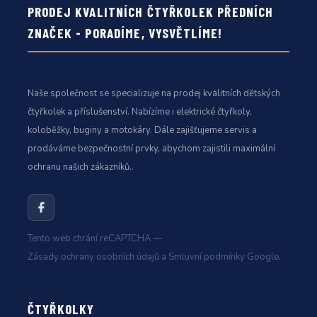
PRODEJ KVALITNÍCH ČTYŘKOLEK PŘEDNÍCH
ZNAČEK - PORADÍME, VYSVĚTLÍME!
Naše společnost se specializuje na prodej kvalitních dětských
čtyřkolek a příslušenství. Nabízíme i elektrické čtyřkoly,
koloběžky, buginy a motokáry. Dále zajišťujeme servis a
prodáváme bezpečnostní prvky, abychom zajistili maximální
ochranu našich zákazníků..
Tento web chrání reCAPTCHA —
Zásady ochrany osobních údajů
a
Smluvní podmínky
Google.
ČTYŘKOLKY