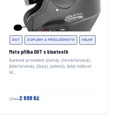
DOT
DOPLŇKY A PŘÍSLUŠENSTVÍ
HELMY
Moto přilba DOT s bluetooth
Barevné provedení: (černá), (černá/červená),
(bílá/červená), (žlutá), (zelená), (bílá) Velikost:
M,...
2 999 Kč
CENA