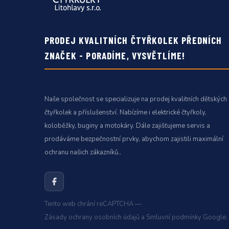
PRODEJ KVALITNÍCH ČTYŘKOLEK PŘEDNÍCH
ZNAČEK - PORADÍME, VYSVĚTLÍME!
Naše společnost se specializuje na prodej kvalitních dětských
čtyřkolek a příslušenství. Nabízíme i elektrické čtyřkoly,
koloběžky, buginy a motokáry. Dále zajišťujeme servis a
prodáváme bezpečnostní prvky, abychom zajistili maximální
ochranu našich zákazníků..
Tento web chrání reCAPTCHA —
Zásady ochrany osobních údajů
a
Smluvní podmínky
Google.