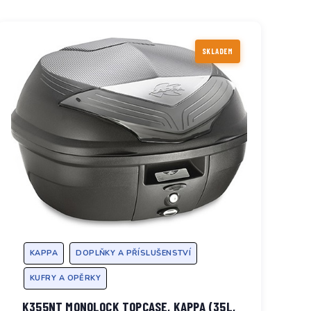
SKLADEM
KAPPA
DOPLŇKY A PŘÍSLUŠENSTVÍ
KUFRY A OPĚRKY
K355NT MONOLOCK TOPCASE, KAPPA (35L,