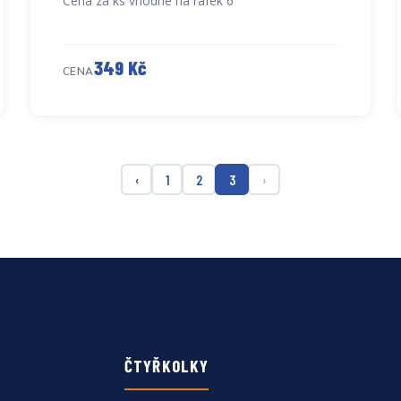
Cena za ks vhodné na ráfek 6"
349 Kč
CENA
‹
1
2
3
›
ČTYŘKOLKY