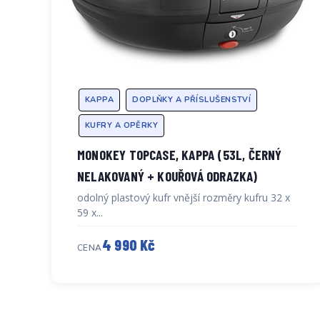
KAPPA
DOPLŇKY A PŘÍSLUŠENSTVÍ
KUFRY A OPĚRKY
MONOKEY TOPCASE, KAPPA (53L, ČERNÝ
NELAKOVANÝ + KOUŘOVÁ ODRAZKA)
odolný plastový kufr vnější rozměry kufru 32 x
59 x...
4 990 Kč
CENA