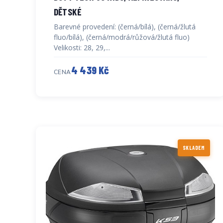
DĚTSKÉ
Barevné provedení: (černá/bílá), (černá/žlutá
fluo/bílá), (černá/modrá/růžová/žlutá fluo)
Velikosti: 28, 29,...
4 439 Kč
CENA
SKLADEM