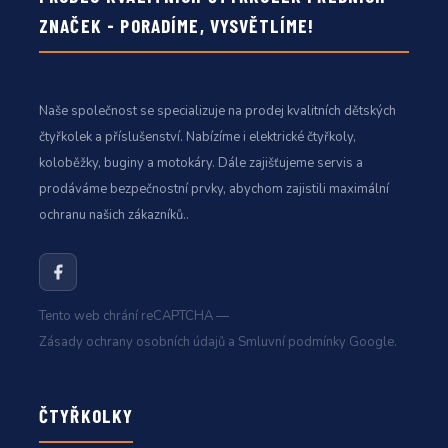
ZNAČEK - PORADÍME, VYSVĚTLÍME!
Naše společnost se specializuje na prodej kvalitních dětských
čtyřkolek a příslušenství. Nabízíme i elektrické čtyřkoly,
koloběžky, buginy a motokáry. Dále zajišťujeme servis a
prodáváme bezpečnostní prvky, abychom zajistili maximální
ochranu našich zákazníků..
Tento web chrání reCAPTCHA —
Zásady ochrany osobních údajů
a
Smluvní podmínky
Google.
ČTYŘKOLKY