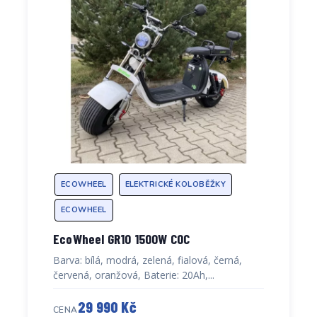
ECOWHEEL
ELEKTRICKÉ KOLOBĚŽKY
ECOWHEEL
EcoWheel GR10 1500W COC
Barva: bílá, modrá, zelená, fialová, černá,
červená, oranžová, Baterie: 20Ah,...
29 990 Kč
CENA