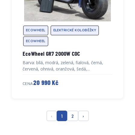
ECOWHEEL
ELEKTRICKÉ KOLOBĚŽKY
ECOWHEEL
EcoWheel GR7 2000W COC
Barva: bílá, modrá, zelená, fialová, černá,
červená, ohnivá, oranžová, šedá,...
20 990 Kč
CENA
‹
1
2
›