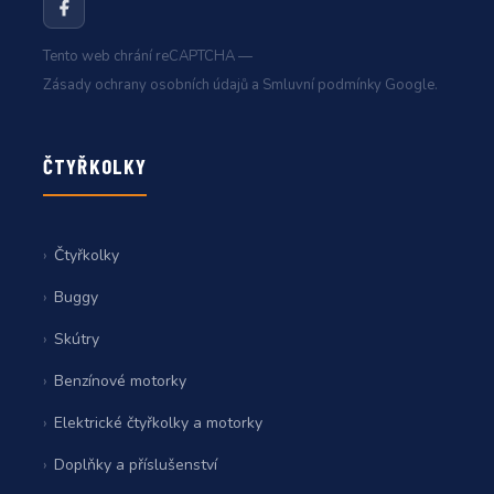
Tento web chrání reCAPTCHA —
Zásady ochrany osobních údajů
a
Smluvní podmínky
Google.
ČTYŘKOLKY
Čtyřkolky
Buggy
Skútry
Benzínové motorky
Elektrické čtyřkolky a motorky
Doplňky a příslušenství