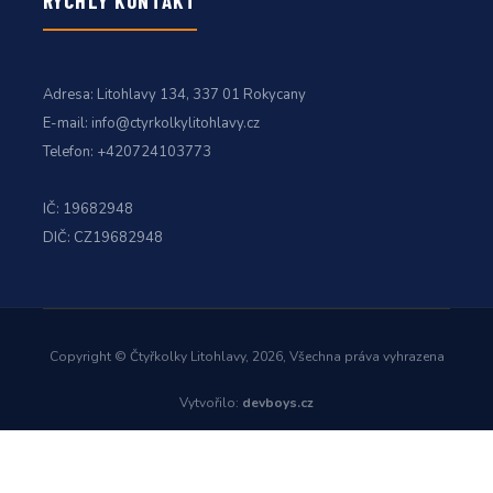
RYCHLÝ KONTAKT
Adresa:
Litohlavy 134, 337 01 Rokycany
E-mail:
info@ctyrkolkylitohlavy.cz
Telefon:
+420724103773
IČ: 19682948
DIČ: CZ19682948
Copyright © Čtyřkolky Litohlavy, 2026, Všechna práva vyhrazena
Vytvořilo:
devboys.cz