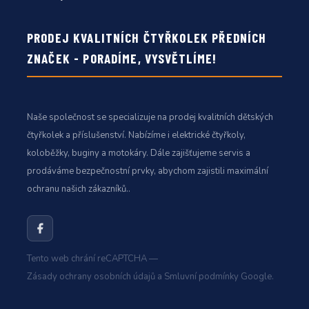
PRODEJ KVALITNÍCH ČTYŘKOLEK PŘEDNÍCH
ZNAČEK - PORADÍME, VYSVĚTLÍME!
Naše společnost se specializuje na prodej kvalitních dětských
čtyřkolek a příslušenství. Nabízíme i elektrické čtyřkoly,
koloběžky, buginy a motokáry. Dále zajišťujeme servis a
prodáváme bezpečnostní prvky, abychom zajistili maximální
ochranu našich zákazníků..
Tento web chrání reCAPTCHA —
Zásady ochrany osobních údajů
a
Smluvní podmínky
Google.