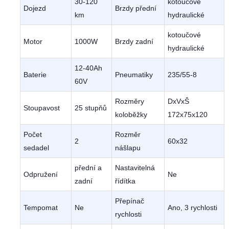
30-120
kotoučové
Dojezd
Brzdy přední
km
hydraulické
kotoučové
Motor
1000W
Brzdy zadní
hydraulické
12-40Ah
Baterie
Pneumatiky
235/55-8
60V
Rozměry
DxVxŠ
Stoupavost
25 stupňů
koloběžky
172x75x120
Počet
Rozměr
2
60x32
sedadel
nášlapu
přední a
Nastavitelná
Odpružení
Ne
zadní
řídítka
Přepínač
Tempomat
Ne
Ano, 3 rychlosti
rychlosti